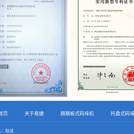
首页
关于易捷
翘翘板式码垛机
托盘式码
人：赵总