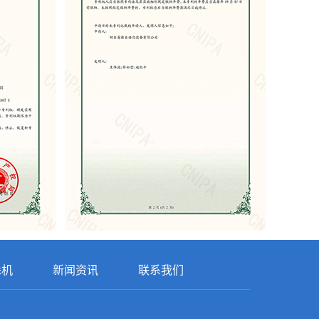
垛机
新闻资讯
联系我们