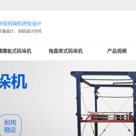
翘翘板式码垛机
拖盘库式码垛机
产品视频