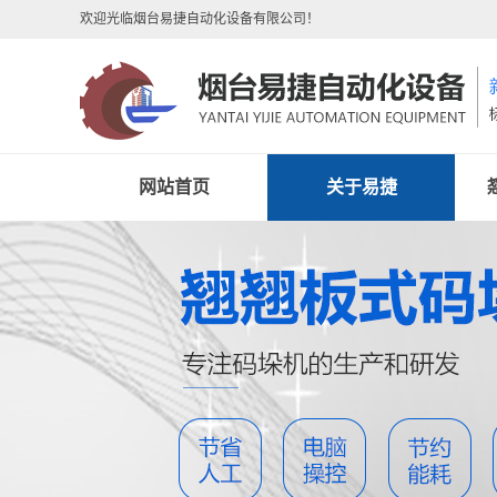
欢迎光临烟台易捷自动化设备有限公司！
网站首页
关于易捷