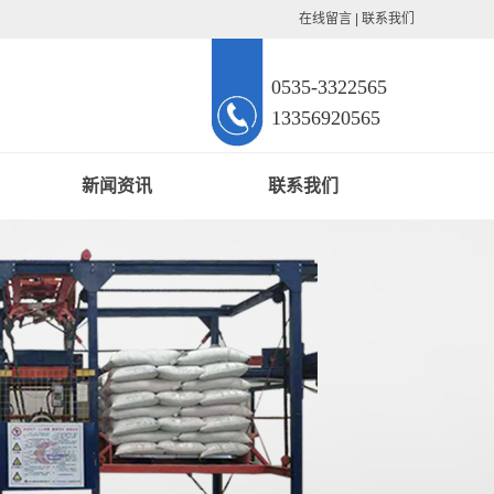
在线留言
|
联系我们
0535-3322565
13356920565
新闻资讯
联系我们