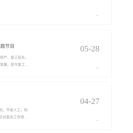
→
专题节目
05-28
工停产、复工延长、
济发展，如今复工复
→
来新生机，今年必
！
04-27
机，节省人工、码
应对复杂工作场
→