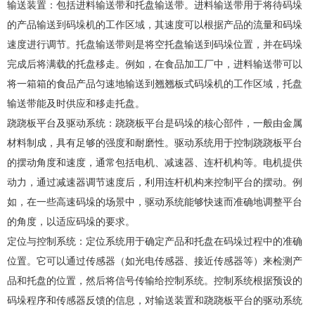
输送装置：包括进料输送带和托盘输送带。进料输送带用于将待码垛
的产品输送到码垛机的工作区域，其速度可以根据产品的流量和码垛
速度进行调节。托盘输送带则是将空托盘输送到码垛位置，并在码垛
完成后将满载的托盘移走。例如，在食品加工厂中，进料输送带可以
将一箱箱的食品产品匀速地输送到翘翘板式码垛机的工作区域，托盘
输送带能及时供应和移走托盘。
跷跷板平台及驱动系统：跷跷板平台是码垛的核心部件，一般由金属
材料制成，具有足够的强度和耐磨性。驱动系统用于控制跷跷板平台
的摆动角度和速度，通常包括电机、减速器、连杆机构等。电机提供
动力，通过减速器调节速度后，利用连杆机构来控制平台的摆动。例
如，在一些高速码垛的场景中，驱动系统能够快速而准确地调整平台
的角度，以适应码垛的要求。
定位与控制系统：定位系统用于确定产品和托盘在码垛过程中的准确
位置。它可以通过传感器（如光电传感器、接近传感器等）来检测产
品和托盘的位置，然后将信号传输给控制系统。控制系统根据预设的
码垛程序和传感器反馈的信息，对输送装置和跷跷板平台的驱动系统